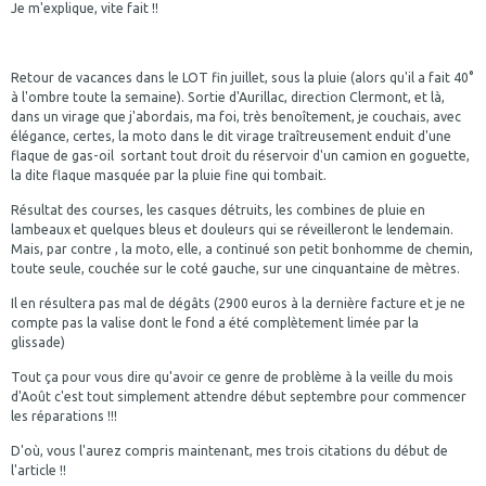
Je m'explique, vite fait !!
Retour de vacances dans le LOT fin juillet, sous la pluie (alors qu'il a fait 40°
à l'ombre toute la semaine). Sortie d'Aurillac, direction Clermont, et là,
dans un virage que j'abordais, ma foi, très benoîtement, je couchais, avec
élégance, certes, la moto dans le dit virage traîtreusement enduit d'une
flaque de gas-oil sortant tout droit du réservoir d'un camion en goguette,
la dite flaque masquée par la pluie fine qui tombait.
Résultat des courses, les casques détruits, les combines de pluie en
lambeaux et quelques bleus et douleurs qui se réveilleront le lendemain.
Mais, par contre , la moto, elle, a continué son petit bonhomme de chemin,
toute seule, couchée sur le coté gauche, sur une cinquantaine de mètres.
Il en résultera pas mal de dégâts (2900 euros à la dernière facture et je ne
compte pas la valise dont le fond a été complètement limée par la
glissade)
Tout ça pour vous dire qu'avoir ce genre de problème à la veille du mois
d'Août c'est tout simplement attendre début septembre pour commencer
les réparations !!!
D'où, vous l'aurez compris maintenant, mes trois citations du début de
l'article !!