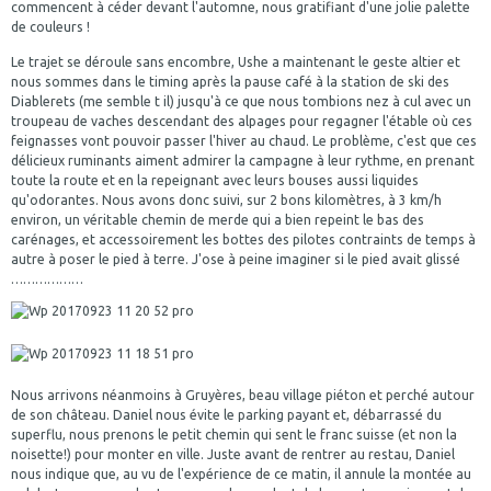
commencent à céder devant l'automne, nous gratifiant d'une jolie palette
de couleurs !
Le trajet se déroule sans encombre, Ushe a maintenant le geste altier et
nous sommes dans le timing après la pause café à la station de ski des
Diablerets (me semble t il) jusqu'à ce que nous tombions nez à cul avec un
troupeau de vaches descendant des alpages pour regagner l'étable où ces
feignasses vont pouvoir passer l'hiver au chaud. Le problème, c'est que ces
délicieux ruminants aiment admirer la campagne à leur rythme, en prenant
toute la route et en la repeignant avec leurs bouses aussi liquides
qu'odorantes. Nous avons donc suivi, sur 2 bons kilomètres, à 3 km/h
environ, un véritable chemin de merde qui a bien repeint le bas des
carénages, et accessoirement les bottes des pilotes contraints de temps à
autre à poser le pied à terre. J'ose à peine imaginer si le pied avait glissé
………………
Nous arrivons néanmoins à Gruyères, beau village piéton et perché autour
de son château. Daniel nous évite le parking payant et, débarrassé du
superflu, nous prenons le petit chemin qui sent le franc suisse (et non la
noisette!) pour monter en ville. Juste avant de rentrer au restau, Daniel
nous indique que, au vu de l'expérience de ce matin, il annule la montée au