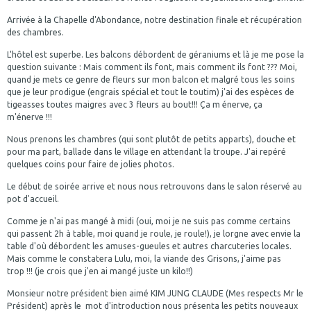
Arrivée à la Chapelle d'Abondance, notre destination finale et récupération
des chambres.
L'hôtel est superbe. Les balcons débordent de géraniums et là je me pose la
question suivante : Mais comment ils font, mais comment ils font ??? Moi,
quand je mets ce genre de fleurs sur mon balcon et malgré tous les soins
que je leur prodigue (engrais spécial et tout le toutim) j'ai des espèces de
tigeasses toutes maigres avec 3 fleurs au bout!!! Ça m énerve, ça
m'énerve !!!
Nous prenons les chambres (qui sont plutôt de petits apparts), douche et
pour ma part, ballade dans le village en attendant la troupe. J'ai repéré
quelques coins pour faire de jolies photos.
Le début de soirée arrive et nous nous retrouvons dans le salon réservé au
pot d'accueil.
Comme je n'ai pas mangé à midi (oui, moi je ne suis pas comme certains
qui passent 2h à table, moi quand je roule, je roule!), je lorgne avec envie la
table d'où débordent les amuses-gueules et autres charcuteries locales.
Mais comme le constatera Lulu, moi, la viande des Grisons, j'aime pas
trop !!! (je crois que j'en ai mangé juste un kilo!!)
Monsieur notre président bien aimé KIM JUNG CLAUDE (Mes respects Mr le
Président) après le mot d'introduction nous présenta les petits nouveaux