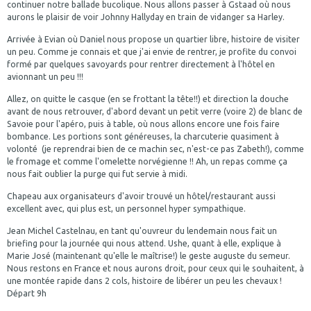
continuer notre ballade bucolique. Nous allons passer à Gstaad où nous
aurons le plaisir de voir Johnny Hallyday en train de vidanger sa Harley.
Arrivée à Evian où Daniel nous propose un quartier libre, histoire de visiter
un peu. Comme je connais et que j'ai envie de rentrer, je profite du convoi
formé par quelques savoyards pour rentrer directement à l'hôtel en
avionnant un peu !!!
Allez, on quitte le casque (en se frottant la tête!!) et direction la douche
avant de nous retrouver, d'abord devant un petit verre (voire 2) de blanc de
Savoie pour l'apéro, puis à table, où nous allons encore une fois faire
bombance. Les portions sont généreuses, la charcuterie quasiment à
volonté (je reprendrai bien de ce machin sec, n'est-ce pas Zabeth!), comme
le fromage et comme l'omelette norvégienne !! Ah, un repas comme ça
nous fait oublier la purge qui fut servie à midi.
Chapeau aux organisateurs d'avoir trouvé un hôtel/restaurant aussi
excellent avec, qui plus est, un personnel hyper sympathique.
Jean Michel Castelnau, en tant qu'ouvreur du lendemain nous fait un
briefing pour la journée qui nous attend. Ushe, quant à elle, explique à
Marie José (maintenant qu'elle le maîtrise!) le geste auguste du semeur.
Nous restons en France et nous aurons droit, pour ceux qui le souhaitent, à
une montée rapide dans 2 cols, histoire de libérer un peu les chevaux !
Départ 9h