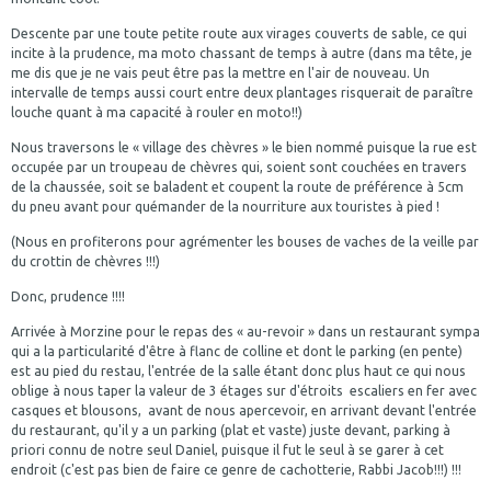
Descente par une toute petite route aux virages couverts de sable, ce qui
incite à la prudence, ma moto chassant de temps à autre (dans ma tête, je
me dis que je ne vais peut être pas la mettre en l'air de nouveau. Un
intervalle de temps aussi court entre deux plantages risquerait de paraître
louche quant à ma capacité à rouler en moto!!)
Nous traversons le « village des chèvres » le bien nommé puisque la rue est
occupée par un troupeau de chèvres qui, soient sont couchées en travers
de la chaussée, soit se baladent et coupent la route de préférence à 5cm
du pneu avant pour quémander de la nourriture aux touristes à pied !
(Nous en profiterons pour agrémenter les bouses de vaches de la veille par
du crottin de chèvres !!!)
Donc, prudence !!!!
Arrivée à Morzine pour le repas des « au-revoir » dans un restaurant sympa
qui a la particularité d'être à flanc de colline et dont le parking (en pente)
est au pied du restau, l'entrée de la salle étant donc plus haut ce qui nous
oblige à nous taper la valeur de 3 étages sur d'étroits escaliers en fer avec
casques et blousons, avant de nous apercevoir, en arrivant devant l'entrée
du restaurant, qu'il y a un parking (plat et vaste) juste devant, parking à
priori connu de notre seul Daniel, puisque il fut le seul à se garer à cet
endroit (c'est pas bien de faire ce genre de cachotterie, Rabbi Jacob!!!) !!!