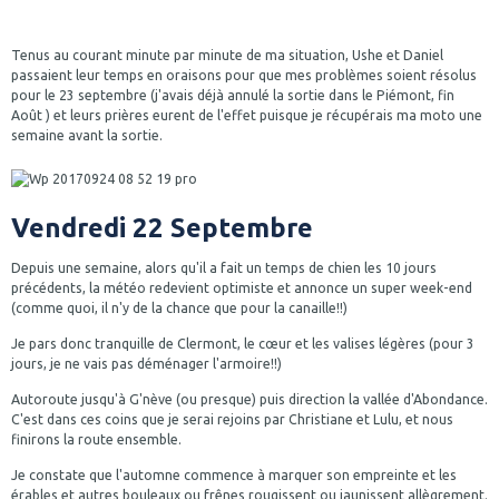
Tenus au courant minute par minute de ma situation, Ushe et Daniel
passaient leur temps en oraisons pour que mes problèmes soient résolus
pour le 23 septembre (j'avais déjà annulé la sortie dans le Piémont, fin
Août ) et leurs prières eurent de l'effet puisque je récupérais ma moto une
semaine avant la sortie.
Vendredi 22 Septembre
Depuis une semaine, alors qu'il a fait un temps de chien les 10 jours
précédents, la météo redevient optimiste et annonce un super week-end
(comme quoi, il n'y de la chance que pour la canaille!!)
Je pars donc tranquille de Clermont, le cœur et les valises légères (pour 3
jours, je ne vais pas déménager l'armoire!!)
Autoroute jusqu'à G'nève (ou presque) puis direction la vallée d'Abondance.
C'est dans ces coins que je serai rejoins par Christiane et Lulu, et nous
finirons la route ensemble.
Je constate que l'automne commence à marquer son empreinte et les
érables et autres bouleaux ou frênes rougissent ou jaunissent allègrement.