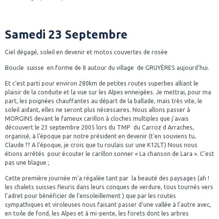
Samedi 23 Septembre
Ciel dégagé, soleil en devenir et motos couvertes de rosée
Boucle suisse en forme de 8 autour du village de GRUYÈRES aujourd'hui.
Et c'est parti pour environ 280km de petites routes superbes alliant le
plaisir de la conduite et la vue sur les Alpes enneigées. Je mettrai, pour ma
part, les poignées chauffantes au départ de la ballade, mais très vite, le
soleil aidant, elles ne seront plus nécessaires. Nous allons passer à
MORGINS devant le fameux carillon à cloches multiples que j'avais
découvert le 23 septembre 2005 lors du TMP du Carroz d Arraches,
organisé, à l'époque par notre président en devenir (t'en souviens tu,
Claude ?? A l'époque, je crois que tu roulais sur une K12LT) Nous nous
étions arrêtés pour écouter le carillon sonner « La chanson de Lara ». C'est
pas une blague ;
Cette première journée m'a régalée tant par la beauté des paysages (ah !
les chalets suisses fleuris dans leurs conques de verdure, tous tournés vers
l'adret pour bénéficier de l'ensoleillement ) que par les routes
sympathiques et viroleuses nous faisant passer d'une vallée à l'autre avec,
en toile de fond, les Alpes et à mi-pente, les forets dont les arbres