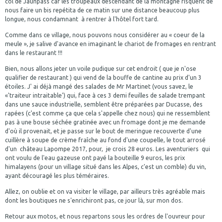
col de Jaunpass car les troupeaux descendant de la montagne risquent de
nous faire un bis repétita de ce matin sur une distance beaucoup plus
longue, nous condamnant à rentrer à l'hôtel fort tard.
Comme dans ce village, nous pouvons nous considérer au « coeur de la
meule », je salive d'avance en imaginant le chariot de fromages en rentrant
dans le restaurant !!!
Bien, nous allons jeter un voile pudique sur cet endroit ( que je n'ose
qualifier de restaurant ) qui vend de la bouffe de cantine au prix d'un 3
étoiles. J' ai déjà mangé des salades de Mr Martinet (vous savez, le
«'traiteur intraitable') qui, face à ces 3 demi feuilles de salade trempant
dans une sauce industrielle, semblent être préparées par Ducasse, des
rapées (c'est comme ça que cela s'appelle chez nous) qui ne ressemblent
pas à une bouse séchée gratinée avec un fromage dont je me demande
d'où il provenait, et je passe sur le bout de meringue recouverte d'une
cuillère à soupe de crème fraîche au fond d'une coupelle, le tout arrosé
d'un château Lapompe 2017, pour, je crois 28 euros. Les aventuriers qui
ont voulu de l'eau gazeuse ont payé la bouteille 9 euros, les prix
himalayens (pour un village situé dans les Alpes, c'est un comble) du vin,
ayant découragé les plus téméraires.
Allez, on oublie et on va visiter le village, par ailleurs très agréable mais
dont les boutiques ne s'enrichiront pas, ce jour là, sur mon dos.
Retour aux motos, et nous repartons sous les ordres de l'ouvreur pour