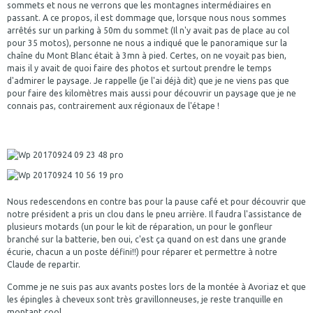
sommets et nous ne verrons que les montagnes intermédiaires en
passant. A ce propos, il est dommage que, lorsque nous nous sommes
arrêtés sur un parking à 50m du sommet (Il n'y avait pas de place au col
pour 35 motos), personne ne nous a indiqué que le panoramique sur la
chaîne du Mont Blanc était à 3mn à pied. Certes, on ne voyait pas bien,
mais il y avait de quoi faire des photos et surtout prendre le temps
d'admirer le paysage. Je rappelle (je l'ai déjà dit) que je ne viens pas que
pour faire des kilomètres mais aussi pour découvrir un paysage que je ne
connais pas, contrairement aux régionaux de l'étape !
Nous redescendons en contre bas pour la pause café et pour découvrir que
notre président a pris un clou dans le pneu arrière. Il faudra l'assistance de
plusieurs motards (un pour le kit de réparation, un pour le gonfleur
branché sur la batterie, ben oui, c'est ça quand on est dans une grande
écurie, chacun a un poste défini!!) pour réparer et permettre à notre
Claude de repartir.
Comme je ne suis pas aux avants postes lors de la montée à Avoriaz et que
les épingles à cheveux sont très gravillonneuses, je reste tranquille en
montant cool.