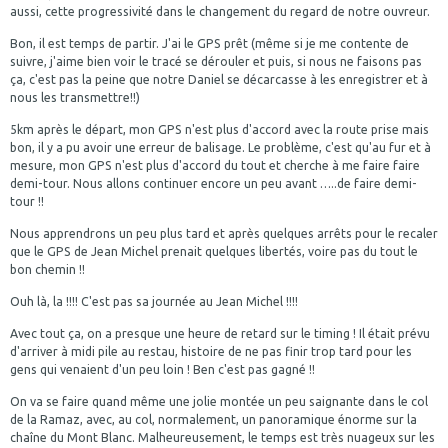
aussi, cette progressivité dans le changement du regard de notre ouvreur.
Bon, il est temps de partir. J'ai le GPS prêt (même si je me contente de
suivre, j'aime bien voir le tracé se dérouler et puis, si nous ne faisons pas
ça, c'est pas la peine que notre Daniel se décarcasse à les enregistrer et à
nous les transmettre!!)
5km après le départ, mon GPS n'est plus d'accord avec la route prise mais
bon, il y a pu avoir une erreur de balisage. Le problème, c'est qu'au fur et à
mesure, mon GPS n'est plus d'accord du tout et cherche à me faire faire
demi-tour. Nous allons continuer encore un peu avant …..de faire demi-
tour !!
Nous apprendrons un peu plus tard et après quelques arrêts pour le recaler
que le GPS de Jean Michel prenait quelques libertés, voire pas du tout le
bon chemin !!
Ouh là, la !!!! C'est pas sa journée au Jean Michel !!!!
Avec tout ça, on a presque une heure de retard sur le timing ! Il était prévu
d'arriver à midi pile au restau, histoire de ne pas finir trop tard pour les
gens qui venaient d'un peu loin ! Ben c'est pas gagné !!
On va se faire quand même une jolie montée un peu saignante dans le col
de la Ramaz, avec, au col, normalement, un panoramique énorme sur la
chaîne du Mont Blanc. Malheureusement, le temps est très nuageux sur les