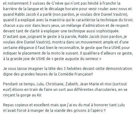
et notamment 3 suisses de G'nève qui n'ont pas hésité à franchir la
barrière de la langue et le décalage horaire pour venir rouler avec nous et
quand Rabbi Jacob il a parlé (non pardon, je voulais dire Daniel Vautrin),
quand il a expliqué avec la maestria qui le caractérise la technique du tiroir,
chacun a pu voir dans leurs yeux, un mélange d'admiration et de respect
devant tant de clarté à expliquer une technique aussi sophistiquée.
D'autant que, joignant le geste à la parole, Rabbi Jacob (non pardon, je
voulais dire Daniel Vautrin), montra dans un mouvement ample et d'une
certaine élégance il faut bien le reconnaître, le geste que fera USHE pour
indiquer le placement de la moto le suivant. Il qualifiera d'ailleurs ce geste,
à la grande joie de USHE de « geste auguste du semeur »
Je vous laisse imaginer la tête des 3 helvètes devant cette démonstration
digne des grandes heures de la Comédie Française!!
Pendant ce temps, Lulu, Christiane, Zabeth, Jean Marie et moi (surtout
eux!) étions en train de faire un sort aux différentes charcuteries, en se
rinçant la gorge au Kir.
Repas copieux et excellent mais que j'ai eu du mal à honorer tant Lulu
m'avait forcé à manger de la viande des grisons à l'apéro !!