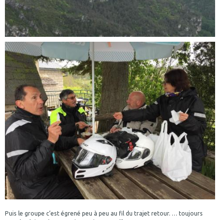
Puis le groupe c’est égrené peu à peu au fil du trajet retour. … toujours