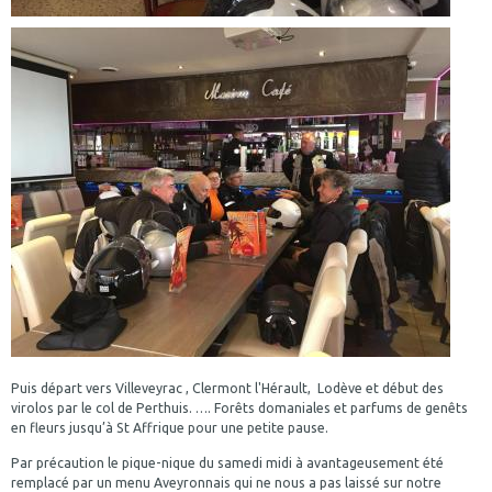
Puis départ vers Villeveyrac , Clermont l'Hérault, Lodève et début des
virolos par le col de Perthuis. …. Forêts domaniales et parfums de genêts
en fleurs jusqu’à St Affrique pour une petite pause.
Par précaution le pique-nique du samedi midi à avantageusement été
remplacé par un menu Aveyronnais qui ne nous a pas laissé sur notre