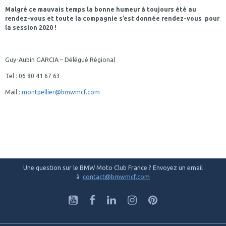
Malgré ce mauvais temps la bonne humeur à toujours été au
rendez-vous et toute la compagnie s’est donnée rendez-vous pour
la session 2020 !
Guy-Aubin GARCIA – Délégué Régional
Tel : 06 80 41 67 63
Mail :
montpellier@bmwmcf.com
Une question sur le BMW Moto Club France ? Envoyez un email
à
contact@bmwmcf.com