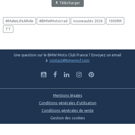
Télécharger
#MakeLifeARide
#BMWMotorrad
nouveautés 2026
1000RR
TT
Une question sur le BMW Moto Club France ? Envoyez un email
à
contact@bmwmcf.com
Mentions légales
Conditions générales d'utilisation
Conditions générales de vente
Gestion des cookies