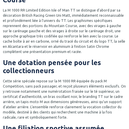
La M 1000 RR Limited Edition Isle of Man TT se distingue d’abord par sa
décoration British Racing Green Uni Matt, immédiatement reconnaissable
et profondément liée à l’univers du TT. Les graphismes spécifiques
reprennent des portions du Mountain Course, avec des virages à gauche
sur le carénage gauche et des virages à droite sur le carénage droit, une
approche graphique très codifiée qui renforce le lien avec la course. Le
cache boîte à air en carbone, orné du tracé du circuit et du logo TT, la selle
en Alcantara et le réservoir en aluminium à finition Satin Chrome
complètent une présentation premium et racée.
Une dotation pensée pour les
collectionneurs
Cette série spéciale repose sur la M 1000 RR équipée du pack M
Competition, sans pack passager, et reçoit plusieurs éléments exclusifs. On
y retrouve notamment une numérotation fraisée sur le té supérieur, un
certificat d’authenticité, un bras oscillant noir, le branding TT sur le cadre
arrière, un tapis moto M aux dimensions généreuses, ainsi qu’un support
d’atelier arrière. L’ensemble renforce clairement la vocation collector du
modèle, destiné à des clients qui recherchent une machine à la fois
radicale, rare et symboliquement forte.
Une filiation sportive assumée