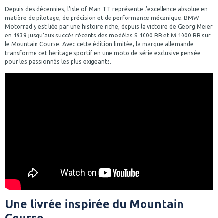
Depuis des décennies, l’Isle of Man TT représente l’excellence absolue en
matière de pilotage, de précision et de performance mécanique. BMW
Motorrad y est liée par une histoire riche, depuis la victoire de Georg Meier
en 1939 jusqu’aux succès récents des modèles S 1000 RR et M 1000 RR sur
le Mountain Course. Avec cette édition limitée, la marque allemande
transforme cet héritage sportif en une moto de série exclusive pensée
pour les passionnés les plus exigeants.
Une livrée inspirée du Mountain
Course