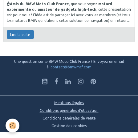
☝️Amis du BMW Moto Club France
, que vous soyez
motard
expérimenté
ou
amateur de gadgets high-tech
, cette présentation
est pour vous ! L'idée est de partager ici avec vous les membres (et tous
les motards BMW qui utilisent cette solution de navigation) un retour
d'expérience sans prétentions autres que de découvrir, comprendre un
peu mieux et se faire plaisir
en testant pour vous, ces toutes dernières
Lire la suite
lunettes intelligentes BMW Motorrad
. Cette vidéo nous plonge dans
l'univers des dispositifs
Connected
et
la technologie wearable
dédiée
aux passionnés de moto.
Une question sur le BMW Moto Club France ? Envoyez un email
à
contact@bmwmcf.com
Mentions légales
Conditions générales d'utilisation
Conditions générales de vente
Gestion des cookies