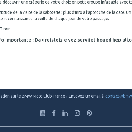
de découvrir une crêperie de votre choix en petit groupe infaisable avec t
rtitude de la visite de la saboterie : plus d’info à l’approche de la date.
une reconnaissance la veille de chaque jour de votre passage.
Tiroir.
fo importante : Da greisteiz e vez servijet boued hep alko
stion sur le BMW Moto Club France ? Envoyez un email à
contact@bmw