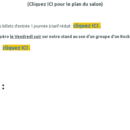
(Cliquez ICI pour le plan du salon)
cliquez ICI .
lets d'entrée 1 journée à tarif réduit :
apéro
le Vendredi soir
sur notre stand au son d'un groupe d'un Rock 
cliquez ICI .
 :
 :