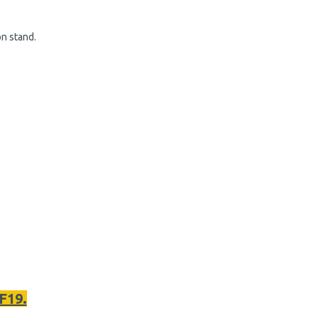
on stand.
F19.