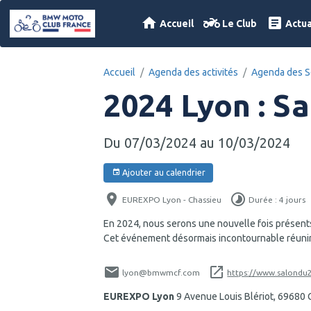
Accueil
Le Club
Actua
Accueil
Agenda des activités
Agenda des S
2024 Lyon : S
Du 07/03/2024
au 10/03/2024
Ajouter au calendrier
EUREXPO Lyon - Chassieu
Durée : 4 jours
En 2024, nous serons une nouvelle fois présents
Cet événement désormais incontournable réunira
lyon@bmwmcf.com
https://www.salondu
EUREXPO Lyon
9 Avenue Louis Blériot, 69680 