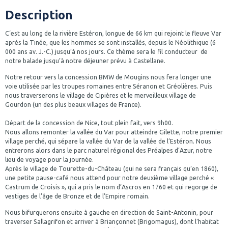
Description
C‘est au long de la rivière Estéron, longue de 66 km qui rejoint le fleuve Var
après la Tinée, que les hommes se sont installés, depuis le Néolithique (6
000 ans av. J.-C.) jusqu’à nos jours. Ce thème sera le fil conducteur de
notre balade jusqu’à notre déjeuner prévu à Castellane.
Notre retour vers la concession BMW de Mougins nous fera longer une
voie utilisée par les troupes romaines entre Séranon et Gréolières. Puis
nous traverserons le village de Cipières et le merveilleux village de
Gourdon (un des plus beaux villages de France).
Départ de la concession de Nice, tout plein fait, vers 9h00.
Nous allons remonter la vallée du Var pour atteindre Gilette, notre premier
village perché, qui sépare la vallée du Var de la vallée de l’Estéron. Nous
entrerons alors dans le parc naturel régional des Préalpes d’Azur, notre
lieu de voyage pour la journée.
Après le village de Tourette-du-Château (qui ne sera français qu’en 1860),
une petite pause-café nous attend pour notre deuxième village perché «
Castrum de Croisis », qui a pris le nom d’Ascros en 1760 et qui regorge de
vestiges de l’âge de Bronze et de l’Empire romain.
Nous bifurquerons ensuite à gauche en direction de Saint-Antonin, pour
traverser Sallagrifon et arriver à Briançonnet (Brigomagus), dont l’habitat