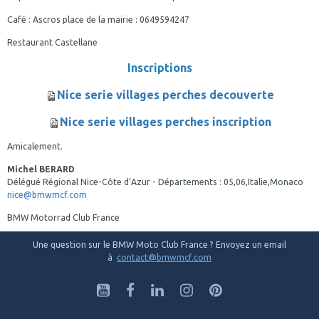
Café : Ascros place de la mairie : 0649594247
Restaurant Castellane
Inscriptions
Nice serie villages perches decouverte
Nice serie villages perches inscription
Amicalement.
Michel BERARD
Délégué Régional Nice-Côte d’Azur - Départements : 05,06,Italie,Monaco
nice@bmwmcf.com
BMW Motorrad Club France
Une question sur le BMW Moto Club France ? Envoyez un email
à
contact@bmwmcf.com