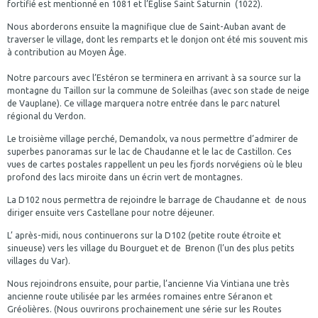
fortifié est mentionné en 1081 et l’Église Saint Saturnin (1022).
Nous aborderons ensuite la magnifique clue de Saint-Auban avant de
traverser le village, dont les remparts et le donjon ont été mis souvent mis
à contribution au Moyen Âge.
Notre parcours avec l’Estéron se terminera en arrivant à sa source sur la
montagne du Taillon sur la commune de Soleilhas (avec son stade de neige
de Vauplane). Ce village marquera notre entrée dans le parc naturel
régional du Verdon.
Le troisième village perché, Demandolx, va nous permettre d’admirer de
superbes panoramas sur le lac de Chaudanne et le lac de Castillon. Ces
vues de cartes postales rappellent un peu les fjords norvégiens où le bleu
profond des lacs miroite dans un écrin vert de montagnes.
La D102 nous permettra de rejoindre le barrage de Chaudanne et de nous
diriger ensuite vers Castellane pour notre déjeuner.
L’ après-midi, nous continuerons sur la D102 (petite route étroite et
sinueuse) vers les village du Bourguet et de Brenon (l’un des plus petits
villages du Var).
Nous rejoindrons ensuite, pour partie, l’ancienne Via Vintiana une très
ancienne route utilisée par les armées romaines entre Séranon et
Gréolières. (Nous ouvrirons prochainement une série sur les Routes