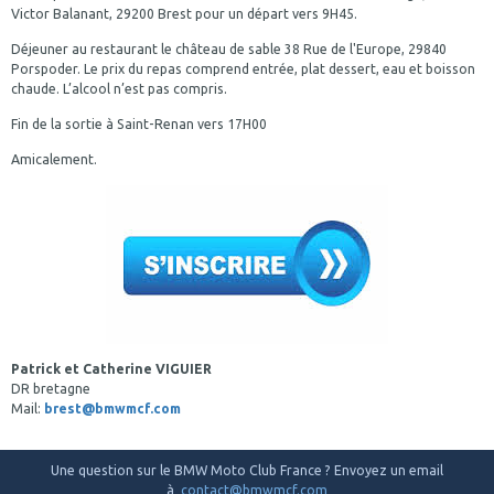
Victor Balanant, 29200 Brest pour un départ vers 9H45.
Déjeuner au restaurant le château de sable 38 Rue de l'Europe, 29840
Porspoder. Le prix du repas comprend entrée, plat dessert, eau et boisson
chaude. L’alcool n’est pas compris.
Fin de la sortie à Saint-Renan vers 17H00
Amicalement.
Patrick et Catherine VIGUIER
DR bretagne
Mail:
brest@bmwmcf.com
Une question sur le BMW Moto Club France ? Envoyez un email
à
contact@bmwmcf.com