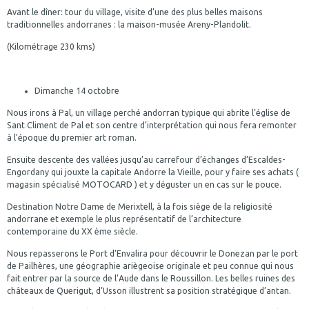
Avant le dîner: tour du village, visite d’une des plus belles maisons
traditionnelles andorranes : la maison-musée Areny-Plandolit.
(Kilométrage 230 kms)
Dimanche 14 octobre
Nous irons à Pal, un village perché andorran typique qui abrite l’église de
Sant Climent de Pal et son centre d’interprétation qui nous fera remonter
à l’époque du premier art roman.
Ensuite descente des vallées jusqu’au carrefour d’échanges d’Escaldes-
Engordany qui jouxte la capitale Andorre la Vieille, pour y faire ses achats (
magasin spécialisé MOTOCARD ) et y déguster un en cas sur le pouce.
Destination Notre Dame de Merixtell, à la fois siège de la religiosité
andorrane et exemple le plus représentatif de l’architecture
contemporaine du XX ème siècle.
Nous repasserons le Port d’Envalira pour découvrir le Donezan par le port
de Pailhères, une géographie ariègeoise originale et peu connue qui nous
fait entrer par la source de l’Aude dans le Roussillon. Les belles ruines des
châteaux de Querigut, d’Usson illustrent sa position stratégique d’antan.