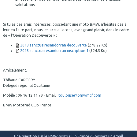
salutations
Si tu as des amis intéressés, possédant une moto BMW, n’hésites pas à
leur en faire part, nous les accueillerons, avec grand plaisir, dans le cadre
de « l’Opération Découverte » :
2018 sanctuairesandorran decouverte
(278.22 Ko)
2018 sanctuairesandorran inscription 1
(324.5 Ko)
Amicalement.
Thibaud CARTERY
Délégué régional Occitanie
Mobile : 06 16 12 11 79 - Email :
toulouse@bmwmcf.com
BMW Motorrad Club France
Une question sur le BMW Moto Club France ? Envoyez un email