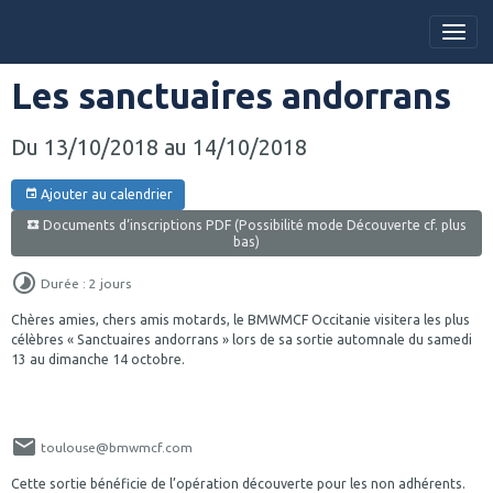
Les sanctuaires andorrans
Du 13/10/2018
au 14/10/2018
Ajouter au calendrier
Documents d‘inscriptions PDF (Possibilité mode Découverte cf. plus
bas)
Durée : 2 jours
Chères amies, chers amis motards, le BMWMCF Occitanie visitera les plus
célèbres « Sanctuaires andorrans » lors de sa sortie automnale du samedi
13 au dimanche 14 octobre.
toulouse@bmwmcf.com
Cette sortie bénéficie de l’opération découverte pour les non adhérents.