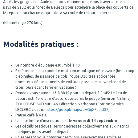
Après les gorges de l’Aude que nous dominerons, nous traverserons le
pays de Sault et la forêt de Belesta pour atteindre la place des couverts de
Mirepoix d’où chacun empruntera sa route de retour au bercail.
(Kilométrage 270 kms)
Modalités pratiques :
Le nombre d’équipage est limité à 10
Expérience de la conduite moto en montagne nécessaire (beaucoup
d’épingles, de passage de cols, route D20 très accidentée,
nombreux dépassements de voitures possibles ce week-end de
trois jours étant férié en Espagne )
Rendez vous samedi 13 à 8h15 pour un départ à 8h45: Le lieu de
départ est: 1ère aire d’autoroute après le péage (environ 7,5 kms)
TOULOUSE-SUD sur l’A61 direction Narbonne (Station Service
LECLERC c’est ici
https://goo.gl/maps/qAGqXFdLLJ82)
Pause café à Vals.
La date limite d’inscription est le
vendredi 14 septembre
Les détails pratiques seront adressés collectivement aux inscrits
quelques jours avant le départ.
En espérant vous compter parmi nous recevez mes amicales