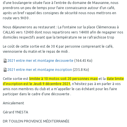
d’une boulangerie située face à l'entrée du domaine de Mauvanne, nous
prendrons un peu de temps pour faire connaissance autour d’un café,
après un bref rappel des consignes de sécurité nous nous mettrons en
route vers 9H30 .
Nous déjeunerons au restaurant : La fontaine sur la place Clémenceau à
CALLAS vers 12H00 dont nous repartirons vers 14H00 afin de regagner nos
domiciles respectifs avant que la température ne se rafraichisse trop
Le coût de cette sortie est de 30 € par personne comprenant le café,
viennoiserie du matin et le repas de midi .
2021 entre mer et montagne decouverte
(164.45 Ko)
2021 entre mer et montagne inscription
(235.8 Ko)
Cette sortie est
l
imitée à 10 motos soit 20 personnes maxi
et la
date limite
d’inscription est le Jeudi 9 décembre
2021
, n'hésitez pas à en parler à vos
amis non membres du club et a m’appeller le cas échéant pour les faire
participer dans le cadre d’une découverte .
Amicalement
Gérard YNESTA
DR TOULON PROVENCE MÉDITERRANÉE