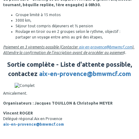
tournant, béquille repliée, 1ère engagée) à 08h30.
Groupe limité à 15 motos
3000 km,
Séjour tout compris déjeuners et ½ pension
Roulage en tiroir ou en 2 groupes selon le rythme, objectif :
partager un voyage entre amis au gré des étapes,
Paiement en 3 virements possible (Contacter
aix-en-provence@bmwmcf.com
).
Attendre la confirmation de l’inscription avant de procéder au paiemen
t.
Sortie complète - Liste d'attente possible,
contactez
aix-en-provence@bmwmcf.com
Amicalement.
Organisateurs : Jacques TOUILLON & Christophe MEYER
Vincent ROGER
Délégué régional Aix en Provence
aix-en-provence@bmwmcf.com