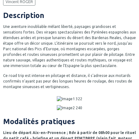
Vincent ROGER
Description
Une aventure inoubliable mêlant liberté, paysages grandioses et
sensations fortes. Des virages spectaculaires des Pyrénées espagnoles aux
étendues arides et presque lunaires du désert des Bardenas Reales, chaque
étape offre un décor unique. L’itinéraire se poursuit vers le nord, jusqu’au
Parc national des Pics d’Europe, où montagnes escarpées, gorges
profondes et routes sinueuses promettent un pur plaisir de pilotage. Entre
nature sauvage, villages authentiques et routes mythiques, ce voyage est
une immersion totale au cœur de l’Espagne la plus spectaculaire.
Ce road trip est intense en pilotage et distance, il s’adresse aux motards
confirmés n’ayant pas peur des longues heures de roulage, des routes de
montagne sinueuses et vertigineuses.
Modalités pratiques
Lieu de départ Aix-en-Provence ; Rdv à partir de 08h00 pour le rituel
du petit café - briefing et un départ PFMTBRPE (plein fait, moteur